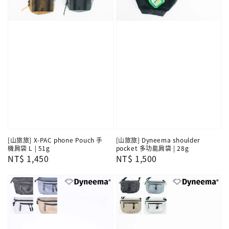
[山旅旅] X-PAC phone Pouch 手
[山旅旅] Dyneema shoulder
機肩袋 L | 51g
pocket 多功能肩袋 | 28g
Regular
NT$ 1,450
Regular
NT$ 1,500
price
price