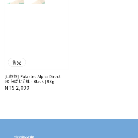
售完
[山旅旅] Polartec Alpha Direct
90 保暖七分褲 - Black | 93g
Regular
NT$ 2,000
price
實體門市