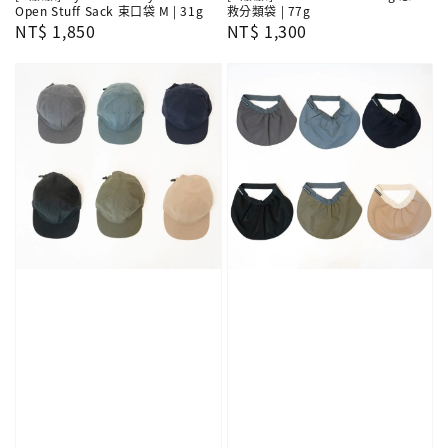
Open Stuff Sack 束口袋 M | 31g
救分類袋 | 77g
Regular
NT$ 1,850
Regular
NT$ 1,300
price
price