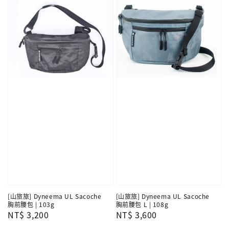
[山旅旅] Dyneema UL Sacoche
[山旅旅] Dyneema UL Sacoche
胸前腰包 | 103g
胸前腰包 L | 108g
Regular
NT$ 3,200
Regular
NT$ 3,600
price
price