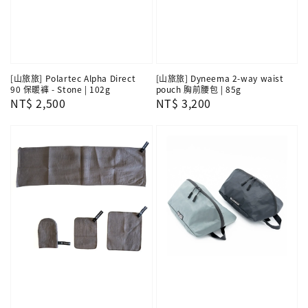
[山旅旅] Polartec Alpha Direct
[山旅旅] Dyneema 2-way waist
90 保暖褲 - Stone | 102g
pouch 胸前腰包 | 85g
Regular
NT$ 2,500
Regular
NT$ 3,200
price
price