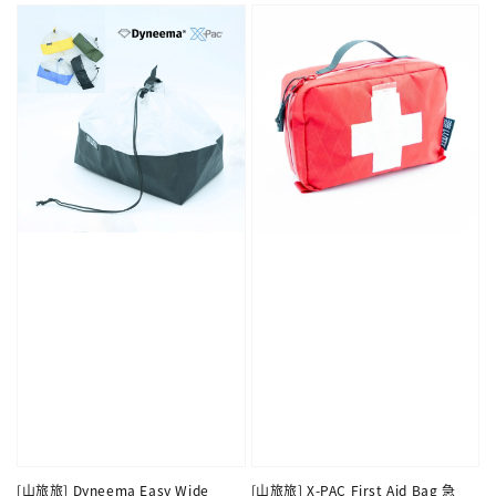
[山旅旅] Dyneema Easy Wide
[山旅旅] X-PAC First Aid Bag 急