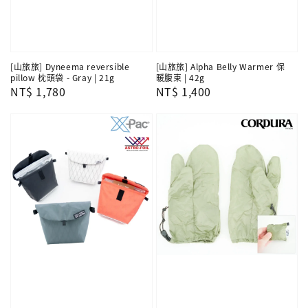
[山旅旅] Dyneema reversible
[山旅旅] Alpha Belly Warmer 保
pillow 枕頭袋 - Gray | 21g
暖腹束 | 42g
Regular
NT$ 1,780
Regular
NT$ 1,400
price
price