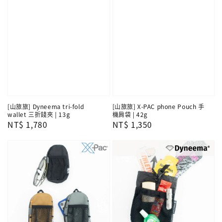
[山旅旅] Dyneema tri-fold
[山旅旅] X-PAC phone Pouch 手
wallet 三折錢夾 | 13g
機肩袋 | 42g
Regular
NT$ 1,780
Regular
NT$ 1,350
price
price