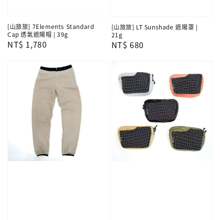
[山旅旅] 7Elements Standard
[山旅旅] LT Sunshade 遮陽罩 |
Cap 透氣遮陽帽 | 39g
21g
Regular
NT$ 1,780
Regular
NT$ 680
price
price