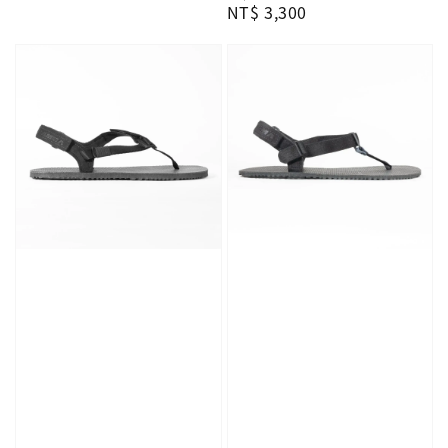
Regular
NT$ 3,300
price