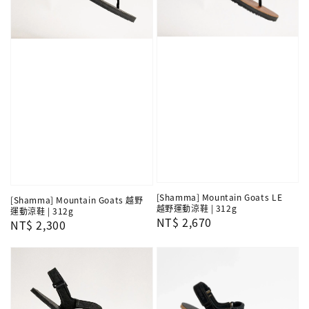
[Shamma] Mountain Goats LE
[Shamma] Mountain Goats 越野
越野運動涼鞋 | 312g
運動涼鞋 | 312g
Regular
NT$ 2,670
Regular
NT$ 2,300
price
price