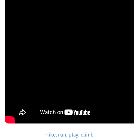
Hike, run, play, climb