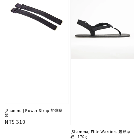
[Shamma] Power Strap 加強織
帶
Regular
NT$ 310
price
[Shamma] Elite Warriors 越野涼
鞋 | 170g