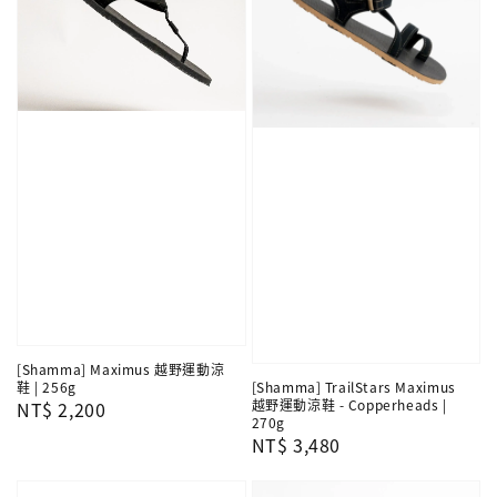
[Shamma] Maximus 越野運動涼
[Shamma] TrailStars Maximus
鞋 | 256g
越野運動涼鞋 - Copperheads |
Regular
NT$ 2,200
270g
price
Regular
NT$ 3,480
price