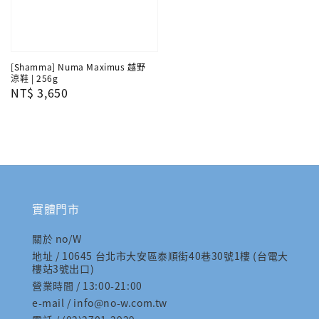
[Shamma] Numa Maximus 越野
涼鞋 | 256g
Regular
NT$ 3,650
price
實體門市
關於 no/W
地址 / 10645 台北市大安區泰順街40巷30號1樓 (台電大
樓站3號出口)
營業時間 / 13:00-21:00
e-mail / info@no-w.com.tw