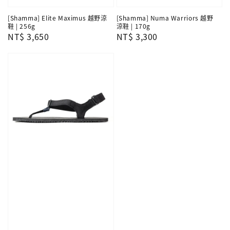
[Shamma] Elite Maximus 越野涼
[Shamma] Numa Warriors 越野
鞋 | 256g
涼鞋 | 170g
Regular
NT$ 3,650
Regular
NT$ 3,300
price
price