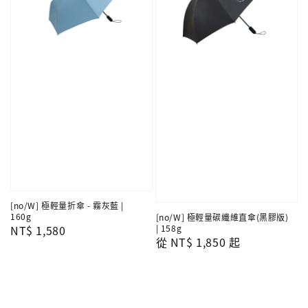
[no/W] 極輕量折傘 - 霧灰藍 |
160g
[no/W] 極輕量碳纖維直傘(黑膠版)
Regular
NT$ 1,580
| 158g
Regular
從
NT$ 1,850
起
price
price