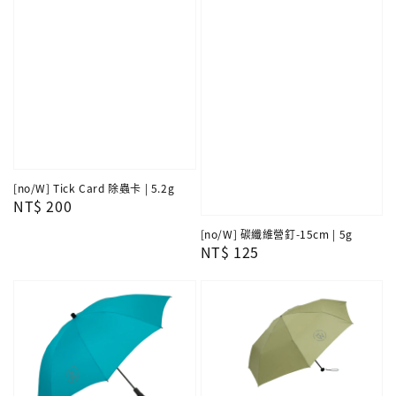
[no/W] Tick Card 除蟲卡 | 5.2g
Regular
NT$ 200
price
[no/W] 碳纖維營釘-15cm | 5g
Regular
NT$ 125
price