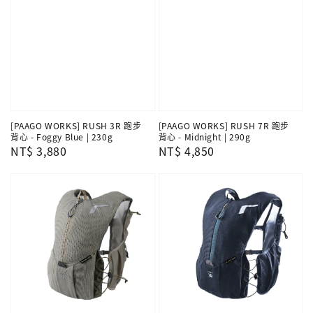
[PAAGO WORKS] RUSH 3R 跑步
[PAAGO WORKS] RUSH 7R 跑步
背心 - Foggy Blue | 230g
背心 - Midnight | 290g
Regular
NT$ 3,880
Regular
NT$ 4,850
price
price