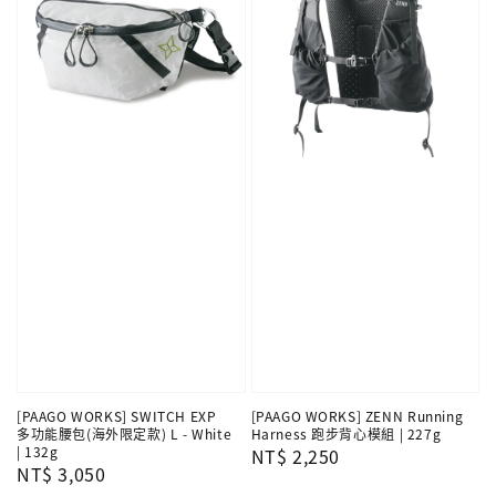
[PAAGO WORKS] SWITCH EXP
[PAAGO WORKS] ZENN Running
多功能腰包(海外限定款) L - White
Harness 跑步背心模組 | 227g
| 132g
Regular
NT$ 2,250
Regular
NT$ 3,050
price