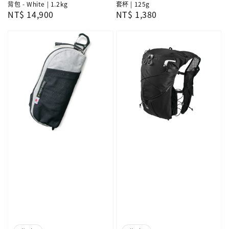
背包 - White | 1.2kg
套杯 | 125g
Regular
NT$ 14,900
Regular
NT$ 1,380
price
price