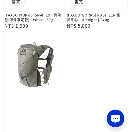
售完
售完
[PAAGO WORKS] SNAP EXP 肩帶
[PAAGO WORKS] RUSH 11R 跑
包(海外限定款) - White | 67g
步背心 - Midnight | 340g
Regular
NT$ 1,900
Regular
NT$ 5,800
price
price