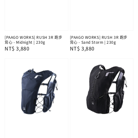
[PAAGO WORKS] RUSH 3R 跑步
[PAAGO WORKS] RUSH 3R 跑步
背心 - Midnight | 230g
背心 - Sand Storm | 230g
Regular
NT$ 3,880
Regular
NT$ 3,880
price
price