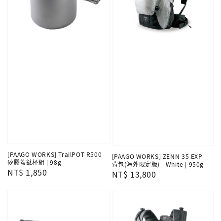
[PAAGO WORKS] TrailPOT R500
[PAAGO WORKS] ZENN 35 EXP
矽膠蓋鈦杯組 | 98g
背包(海外限定版) - White | 950g
Regular
NT$ 1,850
Regular
NT$ 13,800
price
price