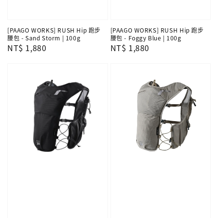
[PAAGO WORKS] RUSH Hip 跑步
[PAAGO WORKS] RUSH Hip 跑步
腰包 - Sand Storm | 100g
腰包 - Foggy Blue | 100g
Regular
NT$ 1,880
Regular
NT$ 1,880
price
price