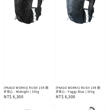
[PAAGO WORKS] RUSH 15R 跑
[PAAGO WORKS] RUSH 15R 跑
步背心 - Midnight | 350g
步背心 - Foggy Blue | 350g
Regular
NT$ 6,300
Regular
NT$ 6,300
price
price