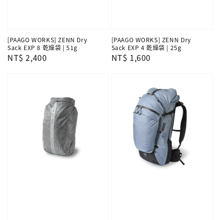
[PAAGO WORKS] ZENN Dry
[PAAGO WORKS] ZENN Dry
Sack EXP 8 乾燥袋 | 51g
Sack EXP 4 乾燥袋 | 25g
Regular
NT$ 2,400
Regular
NT$ 1,600
price
price