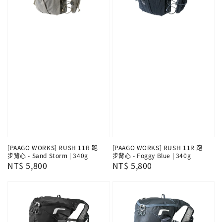
[PAAGO WORKS] RUSH 11R 跑
[PAAGO WORKS] RUSH 11R 跑
步背心 - Sand Storm | 340g
步背心 - Foggy Blue | 340g
Regular
NT$ 5,800
Regular
NT$ 5,800
price
price