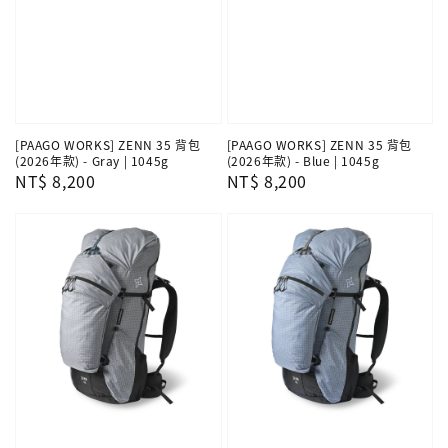
[PAAGO WORKS] ZENN 35 背包
[PAAGO WORKS] ZENN 35 背包
(2026年款) - Gray | 1045g
(2026年款) - Blue | 1045g
Regular
NT$ 8,200
Regular
NT$ 8,200
price
price