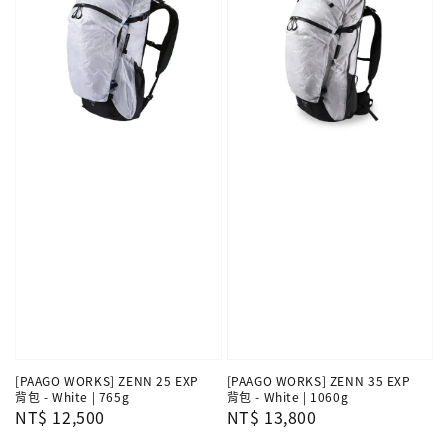
[PAAGO WORKS] ZENN 25 EXP
[PAAGO WORKS] ZENN 35 EXP
背包 - White | 765g
背包 - White | 1060g
Regular
NT$ 12,500
Regular
NT$ 13,800
price
price