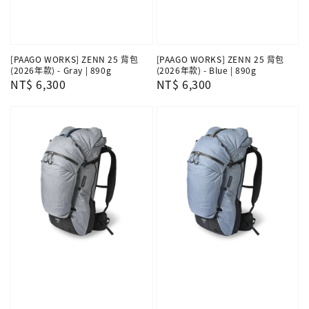
[PAAGO WORKS] ZENN 25 背包
[PAAGO WORKS] ZENN 25 背包
(2026年款) - Gray | 890g
(2026年款) - Blue | 890g
Regular
NT$ 6,300
Regular
NT$ 6,300
price
price