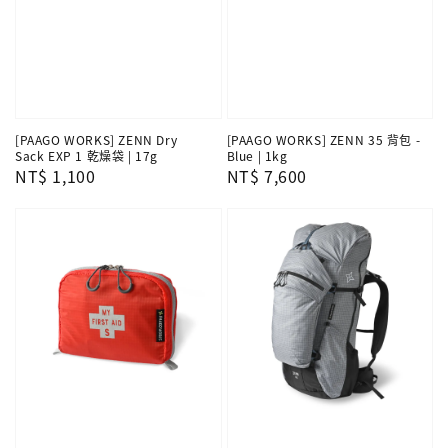
[PAAGO WORKS] ZENN Dry
[PAAGO WORKS] ZENN 35 背包 -
Sack EXP 1 乾燥袋 | 17g
Blue | 1kg
Regular
NT$ 1,100
Regular
NT$ 7,600
price
price