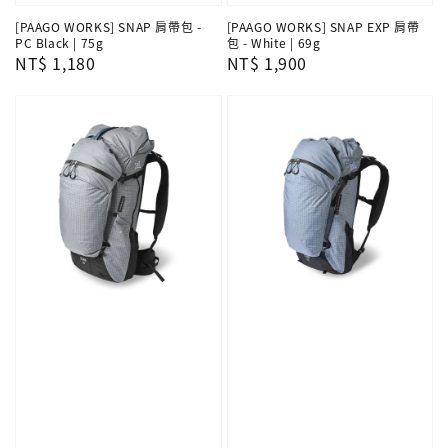
[PAAGO WORKS] SNAP 肩帶包 -
[PAAGO WORKS] SNAP EXP 肩帶
PC Black | 75g
包 - White | 69g
Regular
NT$ 1,180
Regular
NT$ 1,900
price
price