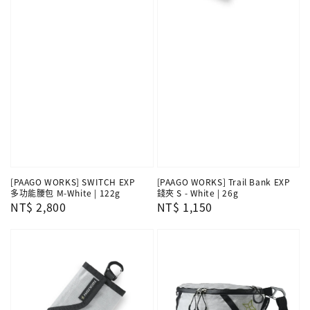
[PAAGO WORKS] SWITCH EXP
[PAAGO WORKS] Trail Bank EXP
多功能腰包 M-White | 122g
錢夾 S - White | 26g
Regular
NT$ 2,800
Regular
NT$ 1,150
price
price