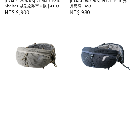
[PAAGO WORKS] ZENN 2 Pole
[PAAGO WORKS] RUSH Plus 外
Shelter 緊急避難單人帳 | 410g
掛網袋 | 45g
Regular
NT$ 9,900
Regular
NT$ 980
price
price