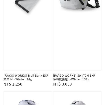
[PAAGO WORKS] Trail Bank EXP
[PAAGO WORKS] SWITCH EXP
錢夾 M - White | 34g
多功能腰包 L-White | 138g
Regular
NT$ 1,250
Regular
NT$ 3,050
price
price