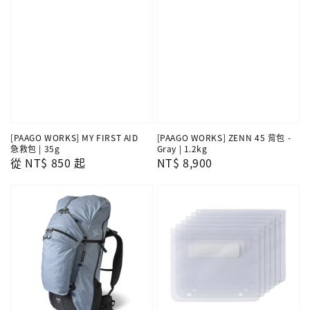
[PAAGO WORKS] MY FIRST AID
[PAAGO WORKS] ZENN 45 背包 -
急救包 | 35g
Gray | 1.2kg
Regular
從
NT$ 850
起
Regular
NT$ 8,900
price
price