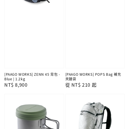
[PAAGO WORKS] ZENN 45 背包 -
[PAAGO WORKS] POPS Bag 補充
Blue | 1.2kg
夾鏈袋
Regular
NT$ 8,900
Regular
從
NT$ 210
起
price
price