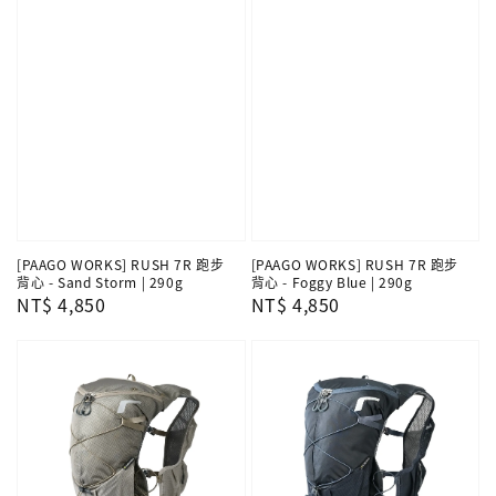
[PAAGO WORKS] RUSH 7R 跑步
[PAAGO WORKS] RUSH 7R 跑步
背心 - Sand Storm | 290g
背心 - Foggy Blue | 290g
Regular
NT$ 4,850
Regular
NT$ 4,850
price
price