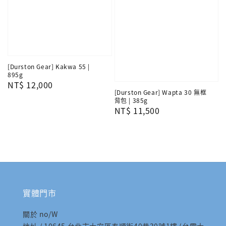
[Durston Gear] Kakwa 55 |
895g
Regular
NT$ 12,000
[Durston Gear] Wapta 30 無框
price
背包 | 385g
Regular
NT$ 11,500
price
實體門市
關於 no/W