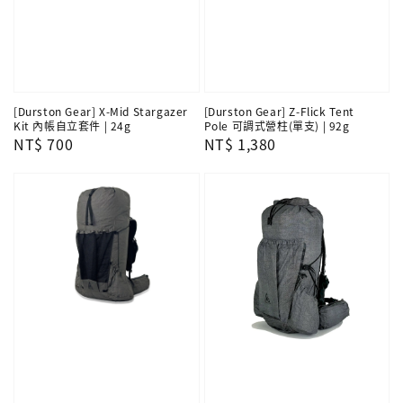
[Durston Gear] X-Mid Stargazer
[Durston Gear] Z-Flick Tent
Kit 內帳自立套件 | 24g
Pole 可調式營柱(單支) | 92g
Regular
NT$ 700
Regular
NT$ 1,380
price
price