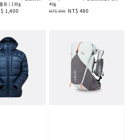
灰 | 130g
40g
le
$ 1,400
Regular
Sale
NT$ 480
NT$ 690
ice
price
price