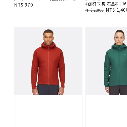
袖排汗衣 男-石墨灰 | 16
Regular
NT$ 970
Regular
Sale
NT$ 1,40
NT$ 2,800
price
price
price