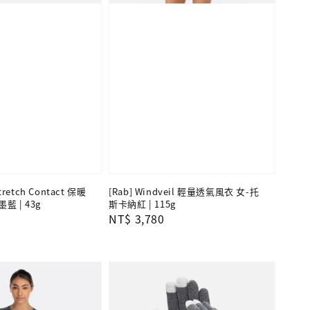
Stretch Contact 保暖
[Rab] Windveil 輕量透氣風衣 女-托
藍 | 43g
斯卡納紅 | 115g
Regular
NT$ 3,780
price