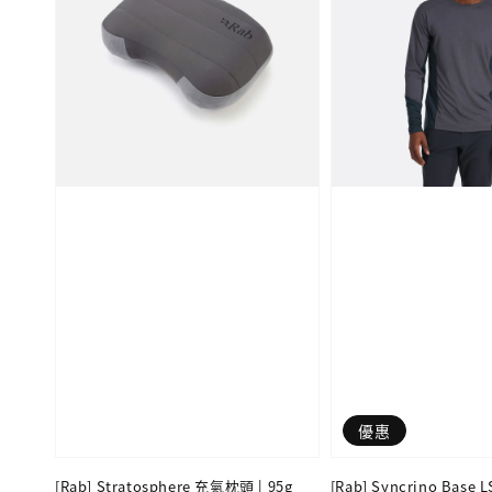
優惠
[Rab] Stratosphere 充氣枕頭 | 95g
[Rab] Syncrino Bas