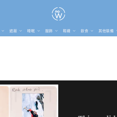
遮蔽
睡眠
服飾
鞋襪
飲食
其他裝備