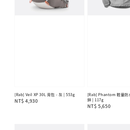
[Rab] Veil XP 30L 背包 - 灰 | 553g
[Rab] Phantom 輕量
鋅 | 117g
Regular
NT$ 4,930
Regular
NT$ 5,650
price
price