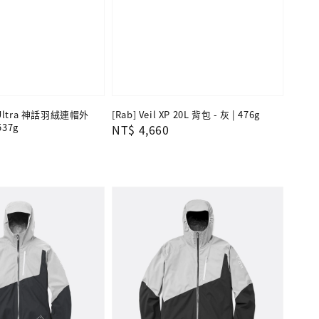
c Ultra 神話羽絨連帽外
[Rab] Veil XP 20L 背包 - 灰 | 476g
537g
Regular
NT$ 4,660
price