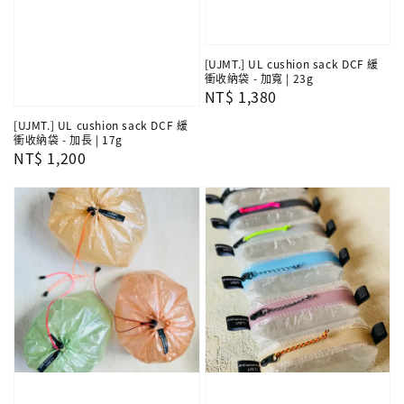
[UJMT.] UL cushion sack DCF 緩
衝收納袋 - 加寬 | 23g
Regular
NT$ 1,380
price
[UJMT.] UL cushion sack DCF 緩
衝收納袋 - 加長 | 17g
Regular
NT$ 1,200
price