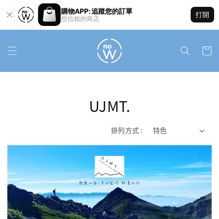
購物APP: 追蹤您的訂單
打開
您信賴的商店
UJMT.
排列方式 :