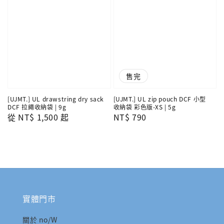
售完
[UJMT.] UL drawstring dry sack
[UJMT.] UL zip pouch DCF 小型
DCF 拉繩收納袋 | 9g
收納袋 彩色版-XS | 5g
Regular
從
NT$ 1,500
起
Regular
NT$ 790
price
price
實體門市
關於 no/W