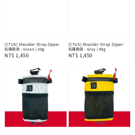
[CTUG] Shoulder Strap Zipper
[CTUG] Shoulder Strap Zipper
拉鍊肩袋 - Green | 48g
拉鍊肩袋 - Grey | 48g
Regular
NT$ 1,450
Regular
NT$ 1,450
price
price