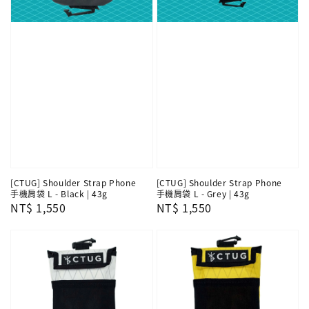
[CTUG] Shoulder Strap Phone
[CTUG] Shoulder Strap Phone
手機肩袋 L - Black | 43g
手機肩袋 L - Grey | 43g
Regular
NT$ 1,550
Regular
NT$ 1,550
price
price