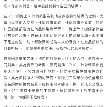
媽30年前的機器，著手設計與製作自己的裝備。
在 PCT 的路上，他們萌生為其他徒步客製作裝備的念頭，大
量地與其他人交談，什麼裝備喜歡，什麼裝備不喜歡，想要
什麼設計卻沒有任何品牌製造等等。一路上除了縫縫補補自
己的 DIY 裝備，也著迷其他徒步客身上的輕量品牌。似乎微
不足道的這一切，都默默地成為未來的養分，在產品設計的
自我堅持下，仍始終著重以使用者為中心的思考模式。
故事回到畢業之後，他們仍熱愛著步道上的人們，夢想著一
同創業，成為自己的老闆，因而創建 CTUG：針對輕量化徒
步客而設計，努力盡可能地輕，但從不以犧牲耐用性為代
價，成為值得讓人依賴的裝備，並利用工程學位的優勢確保
商品的耐用性與品質。經過市場考驗後，進一步成為全職工
作，如今擁有小規模的工作室，但就如地圖上的步道小徑
般，這一切都還不是終點。
註："Catch Up" 與 "Robin Hood" 為他們的小徑綽號，已是