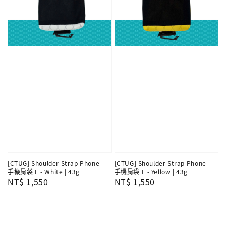
[CTUG] Shoulder Strap Phone
[CTUG] Shoulder Strap Phone
手機肩袋 L - White | 43g
手機肩袋 L - Yellow | 43g
Regular
NT$ 1,550
Regular
NT$ 1,550
price
price