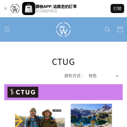
購物APP: 追蹤您的訂單
打開
您信賴的商店
CTUG
排列方式 :