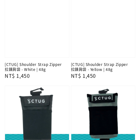
[CTUG] Shoulder Strap Zipper
[CTUG] Shoulder Strap Zipper
拉鍊肩袋 - White | 48g
拉鍊肩袋 - Yellow | 48g
Regular
NT$ 1,450
Regular
NT$ 1,450
price
price