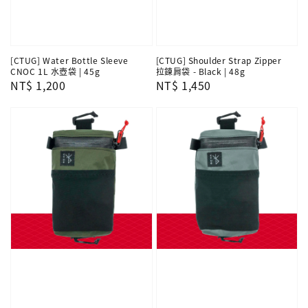
[CTUG] Water Bottle Sleeve
[CTUG] Shoulder Strap Zipper
CNOC 1L 水壺袋 | 45g
拉鍊肩袋 - Black | 48g
Regular
NT$ 1,200
Regular
NT$ 1,450
price
price