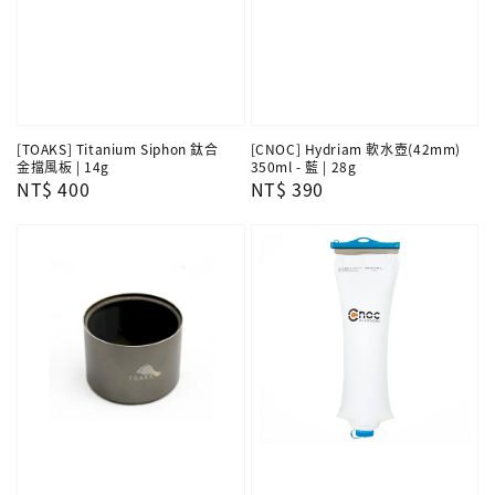
[TOAKS] Titanium Siphon 鈦合
[CNOC] Hydriam 軟水壺(42mm)
金擋風板 | 14g
350ml - 藍 | 28g
Regular
NT$ 400
Regular
NT$ 390
price
price