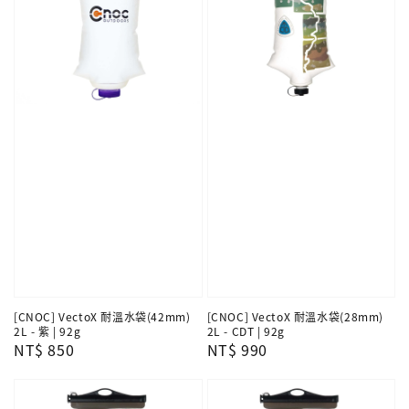
[CNOC] VectoX 耐溫水袋(42mm)
[CNOC] VectoX 耐溫水袋(28mm)
2L - 紫 | 92g
2L - CDT | 92g
Regular
NT$ 850
Regular
NT$ 990
price
price