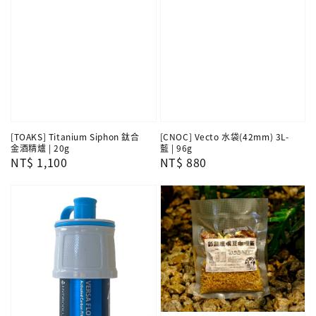
[TOAKS] Titanium Siphon 鈦合
[CNOC] Vecto 水袋(42mm) 3L-
金酒精爐 | 20g
藍 | 96g
Regular
NT$ 1,100
Regular
NT$ 880
price
price