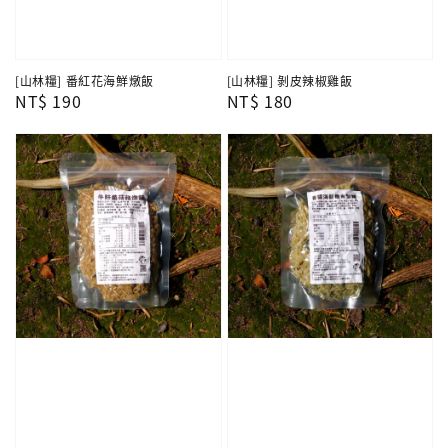
[山林糧] 番紅花海鮮燉飯
[山林糧] 剝皮辣椒雞飯
Regular
NT$ 190
Regular
NT$ 180
price
price