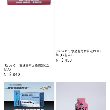
[Race On] 水動能電解質液PLUS
鋅 (12包入)
Regular
NT$ 450
price
[Race On] 雙速咖啡因雙層錠(12
錠入)
Regular
NT$ 840
price