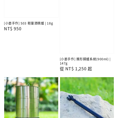
[小姜手作] S03 輕量酒精爐 | 18g
Regular
NT$ 950
price
[小姜手作] 錐形鍋爐系統(900ml) |
147g
Regular
從
NT$ 1,250
起
price