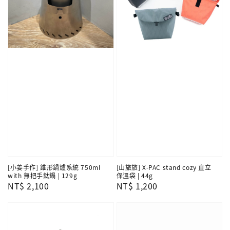
[小姜手作] 錐形鍋爐系統 750ml
[山旅旅] X-PAC stand cozy 直立
with 無把手鈦鍋 | 129g
保溫袋 | 44g
Regular
NT$ 2,100
Regular
NT$ 1,200
price
price