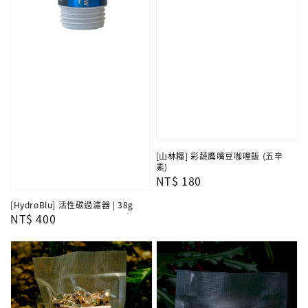
[山林糧] 彩蔬鷹嘴豆咖哩飯 (五辛
素)
Regular
NT$ 180
price
[HydroBlu] 活性碳過濾器 | 38g
Regular
NT$ 400
price