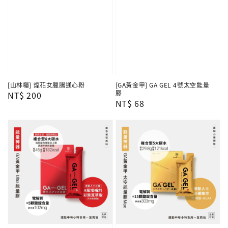
[山林糧] 煙花女臘腸通心粉
[GA黃金甲] GA GEL 4號太空能量
膠
Regular
NT$ 200
Regular
NT$ 68
price
price