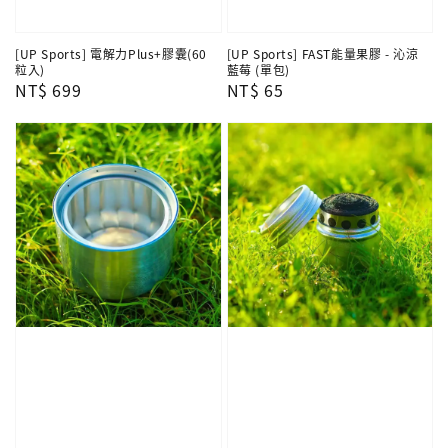
[UP Sports] 電解力Plus+膠囊(60
[UP Sports] FAST能量果膠 - 沁涼
粒入)
藍莓 (單包)
Regular
NT$ 699
Regular
NT$ 65
price
price