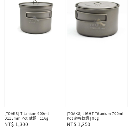
[TOAKS] Titanium 900ml
[TOAKS] LIGHT Titanium 700ml
D115mm Pot 鈦鍋 | 116g
Pot 超輕鈦鍋 | 90g
Regular
NT$ 1,300
Regular
NT$ 1,250
price
price