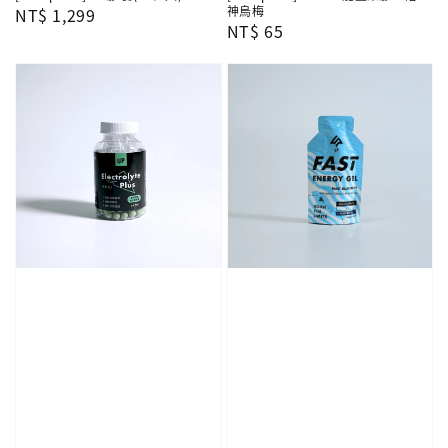
神烏梅
Regular
NT$ 1,299
Regular
NT$ 65
price
price