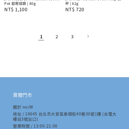
Pot 超輕鈦鍋 | 80g
杯 | 62g
Regular
NT$ 1,100
Regular
NT$ 720
price
price
1
2
3
實體門市
關於 no/W
地址 / 10645 台北市大安區泰順街40巷30號1樓 (台電大
樓站3號出口)
營業時間 / 13:00-21:00