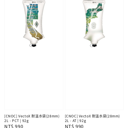
[CNOC] VectoX 耐溫水袋(28mm)
[CNOC] VectoX 耐溫水袋(28mm)
2L - PCT | 92g
2L - AT | 92g
Regular
NT$ 990
Regular
NT$ 990