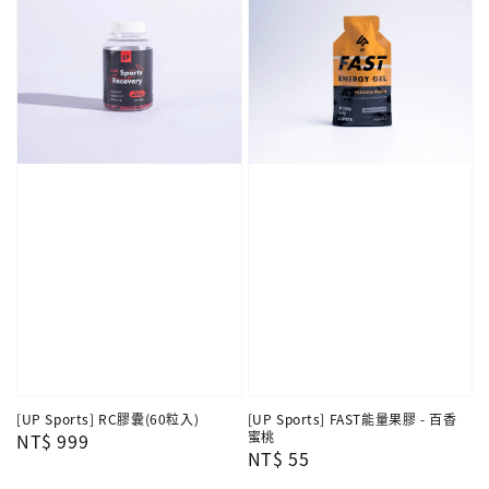
[UP Sports] RC膠囊(60粒入)
[UP Sports] FAST能量果膠 - 百香
蜜桃
Regular
NT$ 999
Regular
NT$ 55
price
price