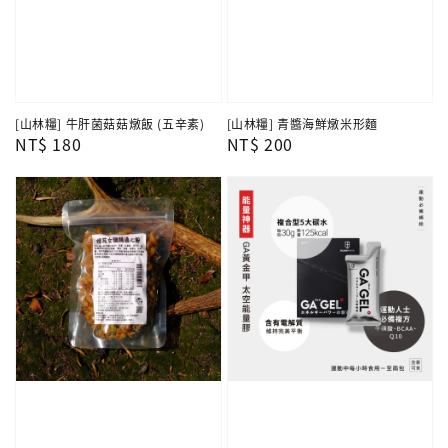
[山林糧] 牛肝菌菇菇燉飯 (五辛素)
[山林糧] 青醬海鮮燉米形麵
Regular
NT$ 180
Regular
NT$ 200
price
price