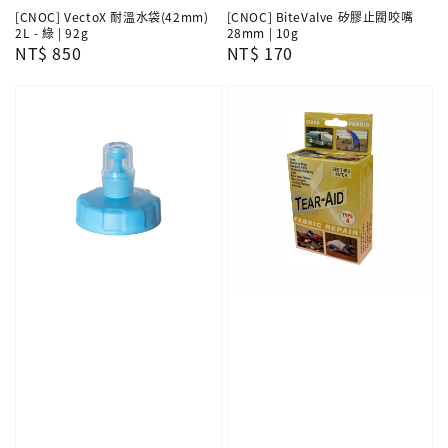
[CNOC] VectoX 耐溫水袋(42mm)
[CNOC] BiteValve 矽膠止閥咬嘴
2L - 綠 | 92g
28mm | 10g
Regular
NT$ 850
Regular
NT$ 170
price
price