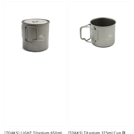
[TOAKS] LIGHT Titanium 650ml
[TOAKS] Titanium 375ml Cup 鈦