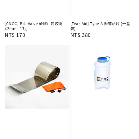
[CNOC] BiteValve 矽膠止閥咬嘴
[Tear-Aid] Type-A 修補貼片 (一盒
42mm | 17g
裝)
Regular
NT$ 170
Regular
NT$ 380
price
price