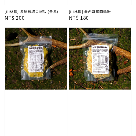
[山林糧] 素培根甜菜燉飯 (全素)
[山林糧] 墨西哥辣肉醬飯
Regular
NT$ 200
Regular
NT$ 180
price
price