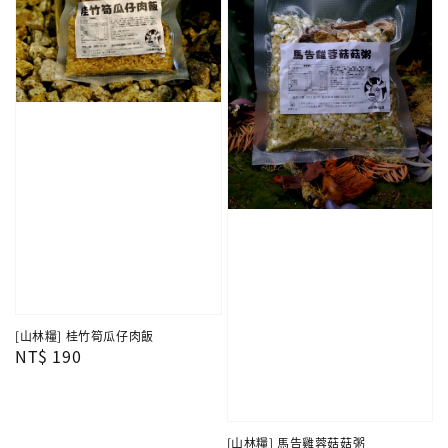
[山林糧] 桂竹筍瓜仔肉飯
Regular
NT$ 190
price
[山林糧] 馬告雞蓉菇菇粥