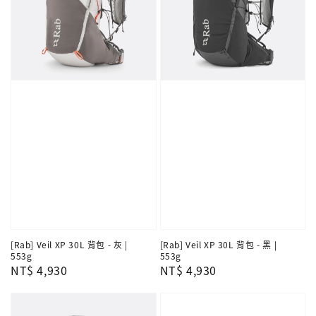
[Rab] Veil XP 30L 背包 - 灰 |
[Rab] Veil XP 30L 背包 - 黑 |
553g
553g
Regular
NT$ 4,930
Regular
NT$ 4,930
price
price