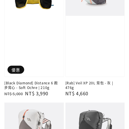
優惠
[Black Diamond] Distance 6 跑
[Rab] Veil XP 20L 背包 - 灰 |
步背心 - Soft Ochre | 210g
476g
Regular
Sale
NT$ 3,990
Regular
NT$ 4,660
NT$ 5,000
price
price
price