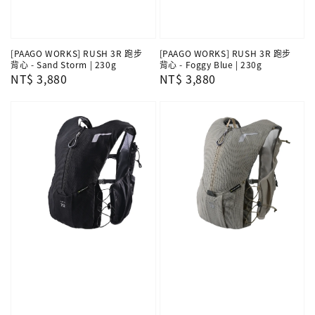
[PAAGO WORKS] RUSH 3R 跑步
[PAAGO WORKS] RUSH 3R 跑步
背心 - Sand Storm | 230g
背心 - Foggy Blue | 230g
Regular
NT$ 3,880
Regular
NT$ 3,880
price
price