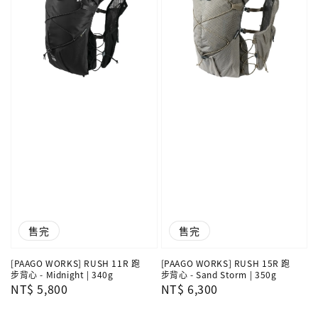
售完
售完
[PAAGO WORKS] RUSH 11R 跑
[PAAGO WORKS] RUSH 15R 跑
步背心 - Midnight | 340g
步背心 - Sand Storm | 350g
Regular
NT$ 5,800
Regular
NT$ 6,300
price
price