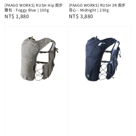
[PAAGO WORKS] RUSH Hip 跑步
[PAAGO WORKS] RUSH 3R 跑步
腰包 - Foggy Blue | 100g
背心 - Midnight | 230g
Regular
NT$ 1,880
Regular
NT$ 3,880
price
price