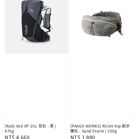
[Rab] Veil XP 20L 背包 - 黑 |
[PAAGO WORKS] RUSH Hip 跑步
476g
腰包 - Sand Storm | 100g
Regular
NT$ 4,660
Regular
NT$ 1,880