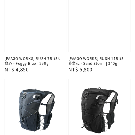
[PAAGO WORKS] RUSH 7R 跑步
[PAAGO WORKS] RUSH 11R 跑
背心 - Foggy Blue | 290g
步背心 - Sand Storm | 340g
Regular
NT$ 4,850
Regular
NT$ 5,800
price
price