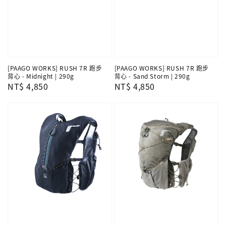
[PAAGO WORKS] RUSH 7R 跑步
[PAAGO WORKS] RUSH 7R 跑步
背心 - Midnight | 290g
背心 - Sand Storm | 290g
Regular
NT$ 4,850
Regular
NT$ 4,850
price
price