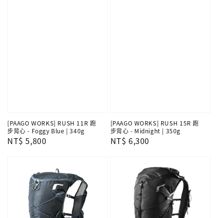
[PAAGO WORKS] RUSH 11R 跑
[PAAGO WORKS] RUSH 15R 跑
步背心 - Foggy Blue | 340g
步背心 - Midnight | 350g
Regular
NT$ 5,800
Regular
NT$ 6,300
price
price