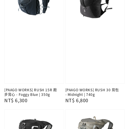
[PAAGO WORKS] RUSH 15R 跑
[PAAGO WORKS] RUSH 30 背包
步背心 - Foggy Blue | 350g
- Midnight | 740g
Regular
NT$ 6,300
Regular
NT$ 6,800
price
price