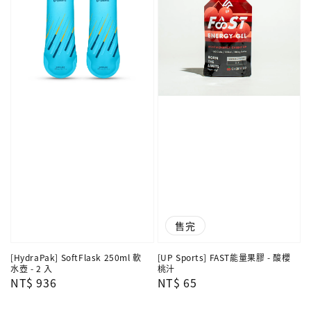
售完
[HydraPak] SoftFlask 250ml 軟
[UP Sports] FAST能量果膠 - 酸櫻
水壺 - 2 入
桃汁
Regular
NT$ 936
Regular
NT$ 65
price
price