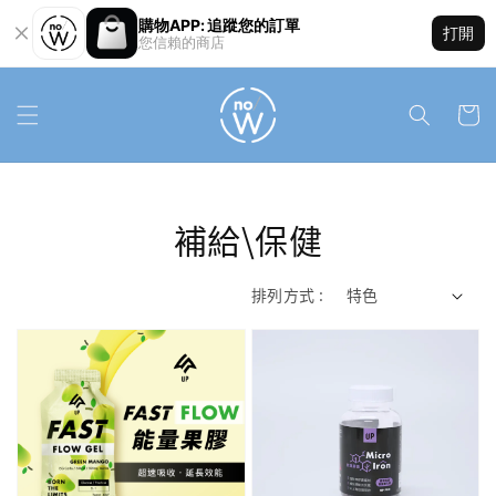
購物APP: 追蹤您的訂單
打開
您信賴的商店
補給\保健
排列方式 :