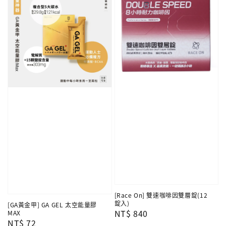
[Race On] 雙速咖啡因雙層錠(12
錠入)
[GA黃金甲] GA GEL 太空能量膠
Regular
NT$ 840
MAX
Regular
NT$ 72
price