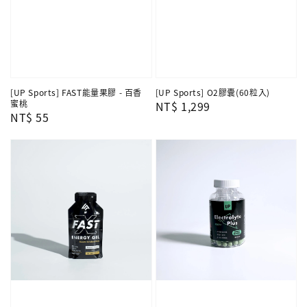
[UP Sports] FAST能量果膠 - 百香
[UP Sports] O2膠囊(60粒入)
蜜桃
Regular
NT$ 1,299
Regular
NT$ 55
price
price