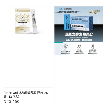
price
[Race On] 水動能電解質液PLUS
鋅 (12包入)
Regular
NT$ 450