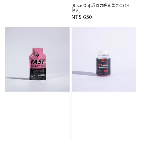
price
[Race On] 環原力酵素莓果C (14
包入)
Regular
NT$ 650
price