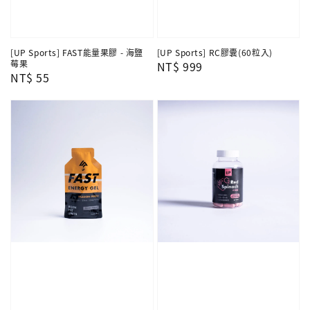
[UP Sports] FAST能量果膠 - 海鹽
[UP Sports] RC膠囊(60粒入)
莓果
Regular
NT$ 999
Regular
NT$ 55
price
price