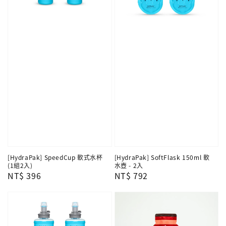
[HydraPak] SpeedCup 軟式水杯
[HydraPak] SoftFlask 150ml 軟
(1組2入)
水壺 - 2入
Regular
NT$ 396
Regular
NT$ 792
price
price