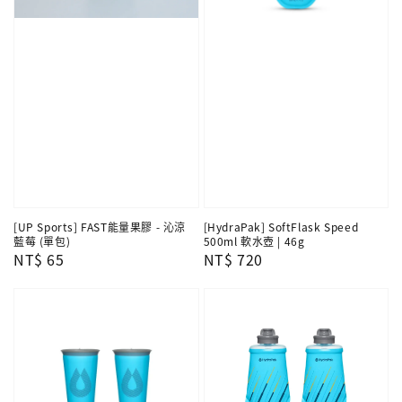
[UP Sports] FAST能量果膠 - 沁涼
[HydraPak] SoftFlask Speed
藍莓 (單包)
500ml 軟水壺 | 46g
Regular
NT$ 65
Regular
NT$ 720
price
price