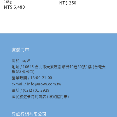
168g
Regular
NT$ 250
Regular
NT$ 6,480
price
price
實體門市
關於 no/W
地址 / 10645 台北市大安區泰順街40巷30號1樓 (台電大
樓站3號出口)
營業時間 / 13:00-21:00
e-mail / info@no-w.com.tw
電話 / (02)2701-2929
國民旅遊卡特約商店 (限實體門市)
昇峰行銷有限公司