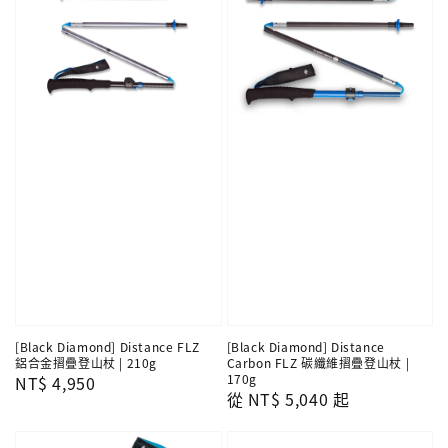
[Black Diamond] Distance FLZ
[Black Diamond] Distance
鋁合金摺疊登山杖 | 210g
Carbon FLZ 碳纖維摺疊登山杖 |
170g
Regular
NT$ 4,950
Regular
從
NT$ 5,040
起
price
price