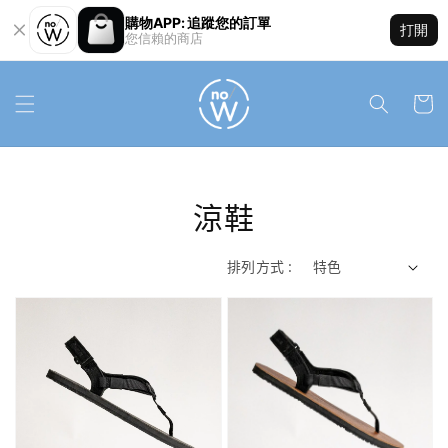
購物APP: 追蹤您的訂單
打開
您信賴的商店
涼鞋
排列方式 :