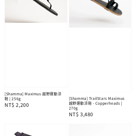
[Shamma] Maximus 越野運動涼
[Shamma] TrailStars Maximus
鞋 | 256g
越野運動涼鞋 - Copperheads |
Regular
NT$ 2,200
270g
price
Regular
NT$ 3,480
price