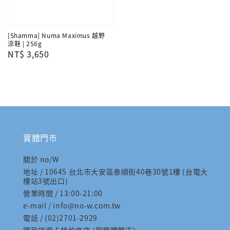
[Shamma] Numa Maximus 越野
涼鞋 | 256g
Regular
NT$ 3,650
price
實體門市
關於 no/W
地址 / 10645 台北市大安區泰順街40巷30號1樓 (台電大
樓站3號出口)
營業時間 / 13:00-21:00
e-mail / info@no-w.com.tw
電話 / (02)2701-2929