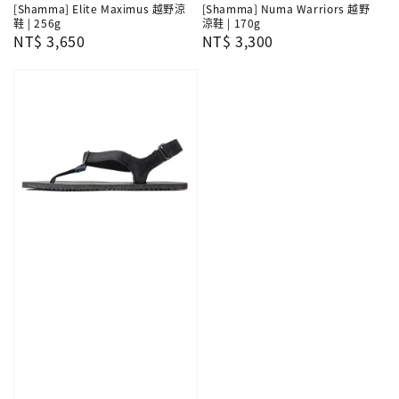
[Shamma] Elite Maximus 越野涼
[Shamma] Numa Warriors 越野
鞋 | 256g
涼鞋 | 170g
Regular
NT$ 3,650
Regular
NT$ 3,300
price
price