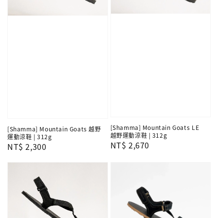
[Shamma] Mountain Goats LE
[Shamma] Mountain Goats 越野
越野運動涼鞋 | 312g
運動涼鞋 | 312g
Regular
NT$ 2,670
Regular
NT$ 2,300
price
price