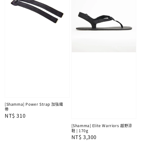
[Shamma] Power Strap 加強織
帶
Regular
NT$ 310
price
[Shamma] Elite Warriors 越野涼
鞋 | 170g
Regular
NT$ 3,300