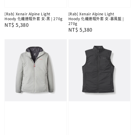
[Rab] Xenair Alpine Light
[Rab] Xenair Alpine Light
Hoody 化纖連帽外套 女-黑 | 270g
Hoody 化纖連帽外套 女-暴風藍 |
270g
Regular
NT$ 5,380
Regular
NT$ 5,380
price
price