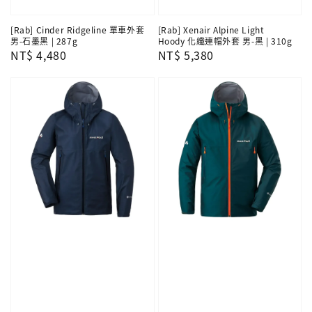
[Rab] Cinder Ridgeline 單車外套
[Rab] Xenair Alpine Light
男-石墨黑 | 287g
Hoody 化纖連帽外套 男-黑 | 310g
Regular
NT$ 4,480
Regular
NT$ 5,380
price
price