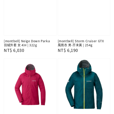
[montbell] Neige Down Parka
[montbell] Storm Cruiser GTX
羽絨外套 女-KH | 322g
風雨衣 男-芥末黃 | 254g
Regular
NT$ 6,030
Regular
NT$ 6,190
price
price