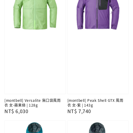
[montbell] Versalite 無口袋風雨
[montbell] Peak Shell GTX 風雨
衣 女-蘋果綠 | 128g
衣 女-紫 | 143g
Regular
NT$ 6,030
Regular
NT$ 7,740
price
price