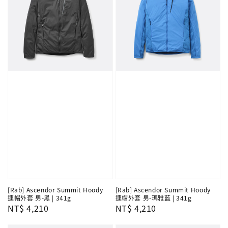
[Rab] Ascendor Summit Hoody
[Rab] Ascendor Summit Hoody
連帽外套 男-黑 | 341g
連帽外套 男-瑪雅藍 | 341g
Regular
NT$ 4,210
Regular
NT$ 4,210
price
price