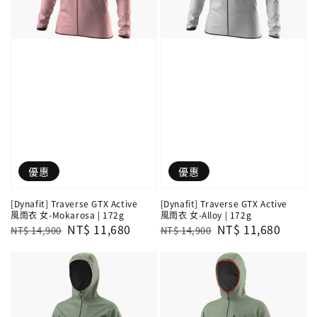
優惠
優惠
[Dynafit] Traverse GTX Active
[Dynafit] Traverse GTX Active
風雨衣 女-Mokarosa | 172g
風雨衣 女-Alloy | 172g
Regular
Sale
NT$ 11,680
Regular
Sale
NT$ 11,680
NT$ 14,900
NT$ 14,900
price
price
price
price