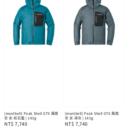
[montbell] Peak Shell GTX 風雨
[montbell] Peak Shell GTX 風雨
衣 女-松石藍 | 143g
衣 女-深灰 | 143g
Regular
NT$ 7,740
Regular
NT$ 7,740