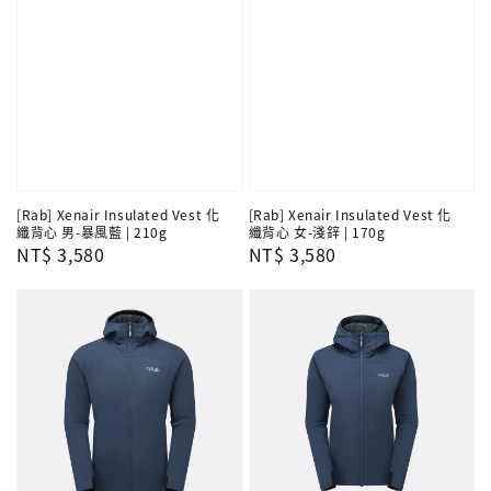
[Rab] Xenair Insulated Vest 化
[Rab] Xenair Insulated Vest 化
纖背心 男-暴風藍 | 210g
纖背心 女-淺鋅 | 170g
Regular
NT$ 3,580
Regular
NT$ 3,580
price
price