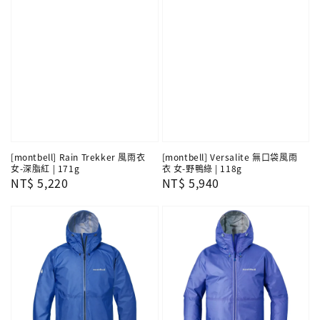
[montbell] Rain Trekker 風雨衣
[montbell] Versalite 無口袋風雨
女-深脂紅 | 171g
衣 女-野鴨綠 | 118g
Regular
NT$ 5,220
Regular
NT$ 5,940
price
price