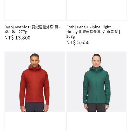
[Rab] Mythic G 羽絨連帽外套 男-
[Rab] Xenair Alpine Light
獵戶藍 | 277g
Hoody 化纖連帽外套 女-群青藍 |
263g
Regular
NT$ 13,800
Regular
NT$ 5,650
price
price