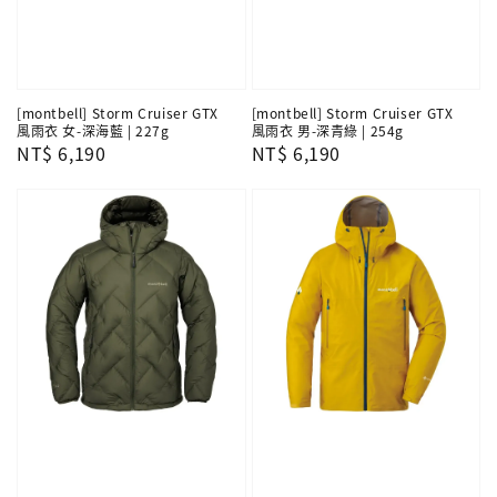
[montbell] Storm Cruiser GTX
[montbell] Storm Cruiser GTX
風雨衣 女-深海藍 | 227g
風雨衣 男-深青綠 | 254g
Regular
NT$ 6,190
Regular
NT$ 6,190
price
price