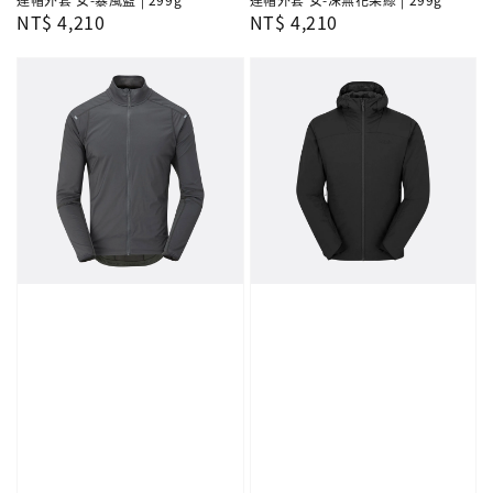
Regular
NT$ 4,210
Regular
NT$ 4,210
price
price