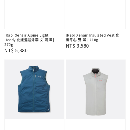
[Rab] Xenair Alpine Light
[Rab] Xenair Insulated Vest 化
Hoody 化纖連帽外套 女-淺鋅 |
纖背心 男-黑 | 210g
270g
Regular
NT$ 3,580
Regular
NT$ 5,380
price
price