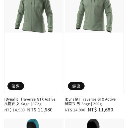
優惠
優惠
[Dynafit] Traverse GTX Active
[Dynafit] Traverse GTX Active
風雨衣 女-Sage | 172g
風雨衣 男-Sage | 200g
Regular
Sale
NT$ 11,680
Regular
Sale
NT$ 11,680
NT$ 14,900
NT$ 14,900
price
price
price
price