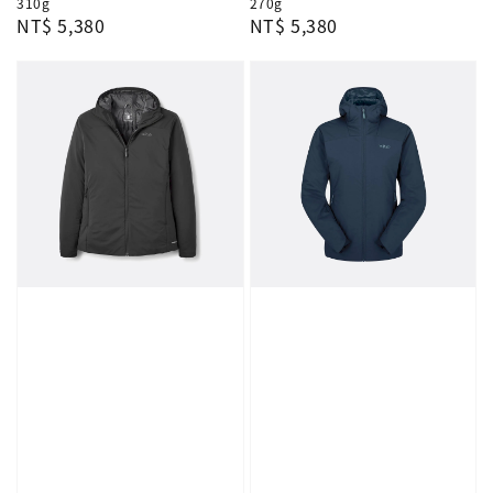
310g
270g
Regular
NT$ 5,380
Regular
NT$ 5,380
price
price