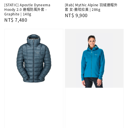
[STATIC] Apostle Dyneema
[Rab] Mythic Alpine 羽絨連帽外
Hoody 2.0 連帽防風外套 -
套 女-撒哈拉黃 | 286g
Graphite | 140g
Regular
NT$ 9,900
Regular
NT$ 7,480
price
price