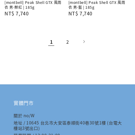
[montbell] Peak Shell GTX 風雨
[montbell] Peak Shell GTX 風雨
衣 男-鮮紅 | 185g
衣 男-藍 | 185g
Regular
NT$ 7,740
Regular
NT$ 7,740
price
price
1
2
實體門市
關於 no/W
地址 / 10645 台北市大安區泰順街40巷30號1樓 (台電大
樓站3號出口)