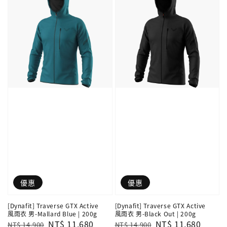
優惠
優惠
[Dynafit] Traverse GTX Active
[Dynafit] Traverse GTX Active
風雨衣 男-Mallard Blue | 200g
風雨衣 男-Black Out | 200g
Regular
Sale
NT$ 11,680
Regular
Sale
NT$ 11,680
NT$ 14,900
NT$ 14,900