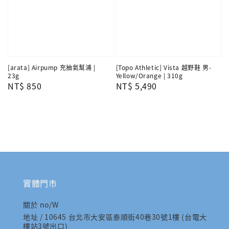
[arata] Airpump 充抽氣幫浦 |
[Topo Athletic] Vista 越野鞋 男-
23g
Yellow/Orange | 310g
Regular
NT$ 850
Regular
NT$ 5,490
price
price
實體門市
關於 no/W
地址 / 10645 台北市大安區泰順街40巷30號1樓 (台電大
樓站3號出口)