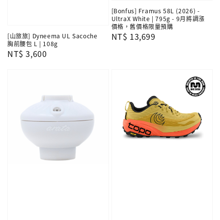
[Bonfus] Framus 58L (2026) -
UltraX White | 795g - 9月將調漲
價格，舊價格限量預購
Regular
NT$ 13,699
[山旅旅] Dyneema UL Sacoche
胸前腰包 L | 108g
price
Regular
NT$ 3,600
price