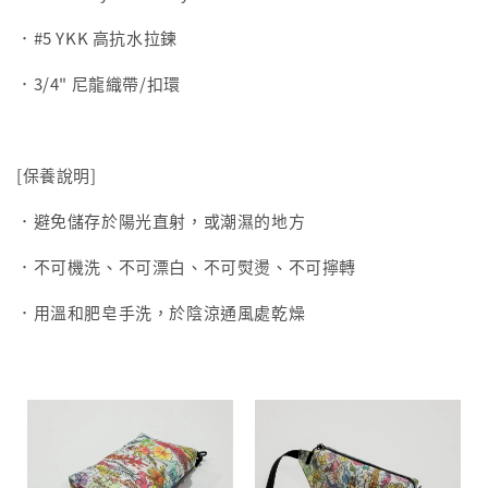
．#5 YKK 高抗水拉鍊
．3/4" 尼龍織帶/扣環
[保養說明]
．避免儲存於陽光直射，或潮濕的地方
．不可機洗、不可漂白、不可熨燙、不可擰轉
．用溫和肥皂手洗，於陰涼通風處乾燥