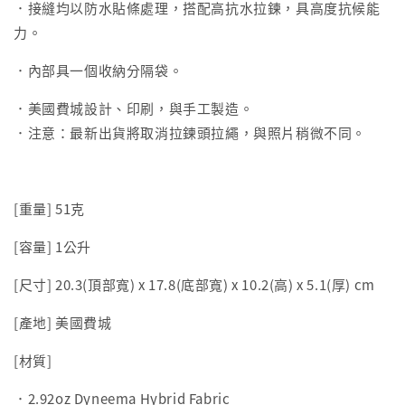
．接縫均以防水貼條處理，搭配高抗水拉鍊，具高度抗候能
力。
．內部具一個收納分隔袋。
．美國費城設計、印刷，與手工製造。
．注意：最新出貨將取消拉鍊頭拉繩，與照片稍微不同。
[重量] 51克
[容量] 1公升
[尺寸] 20.3(頂部寬) x 17.8(底部寬) x 10.2(高) x 5.1(厚) cm
[產地] 美國費城
[材質]
．2.92oz Dyneema Hybrid Fabric