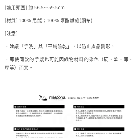
[適用頭圍] 約 56.5〜59.5cm
[材質] 100% 尼龍；100% 聚酯纖維(網布)
[注意]
．建議「手洗」與「平鋪陰乾」，以防止產品變形。
．即使同款的手感也可能因織物材料的染色（硬、軟、薄、
厚等）而異。