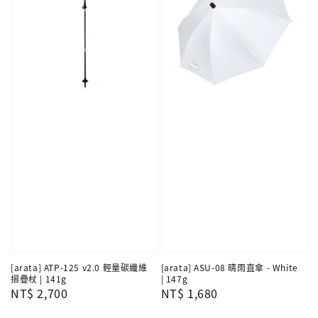
[arata] ATP-125 v2.0 輕量碳纖維
[arata] ASU-08 晴雨直傘 - White
摺疊杖 | 141g
| 147g
Regular
NT$ 2,700
Regular
NT$ 1,680
price
price