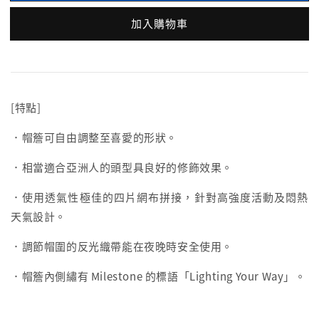
加入購物車
[特點]
．帽簷可自由調整至喜愛的形狀。
．相當適合亞洲人的頭型具良好的修飾效果。
．使用透氣性極佳的四片網布拼接，針對高強度活動及悶熱
天氣設計。
．調節帽圍的反光織帶能在夜晚時安全使用。
．帽簷內側繡有 Milestone 的標語「Lighting Your Way」。