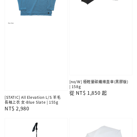
[no/W] 極輕量碳纖維直傘(黑膠版)
| 158g
Regular
從
NT$ 1,850
起
[STATIC] All Elevation L/S 羊毛
price
長袖上衣 女-Blue Slate | 155g
Regular
NT$ 2,980
price