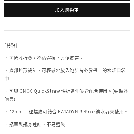
加入購物車
[特點]
．可捲收折疊，不佔體積，方便攜帶。
．底部錐形設計，可輕鬆地放入跑步背心肩帶上的水袋口袋
中。
．可與 CNOC QuickStraw 快拆延伸吸管配合使用。(需額外
購買)
．42mm 口徑螺紋可結合 KATADYN BeFree 濾水器來使用。
．瓶蓋與瓶身連結，不易遺失。