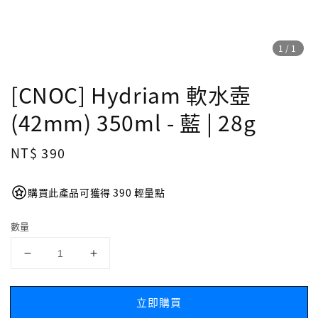
1
/1
[CNOC] Hydriam 軟水壺
(42mm) 350ml - 藍 | 28g
Regular
NT$ 390
price
購買此產品可獲得 390 輕量點
數量
立即購買