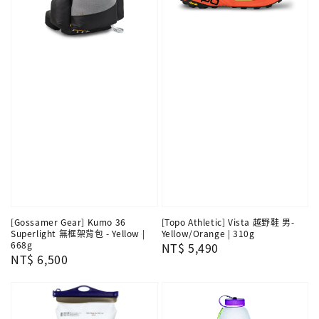
[Gossamer Gear] Kumo 36
[Topo Athletic] Vista 越野鞋 男-
Superlight 無框架背包 - Yellow |
Yellow/Orange | 310g
668g
Regular
NT$ 5,490
Regular
NT$ 6,500
price
price