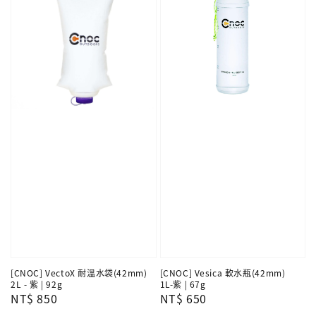
[CNOC] VectoX 耐溫水袋(42mm)
[CNOC] Vesica 軟水瓶(42mm)
2L - 紫 | 92g
1L-紫 | 67g
Regular
NT$ 850
Regular
NT$ 650
price
price